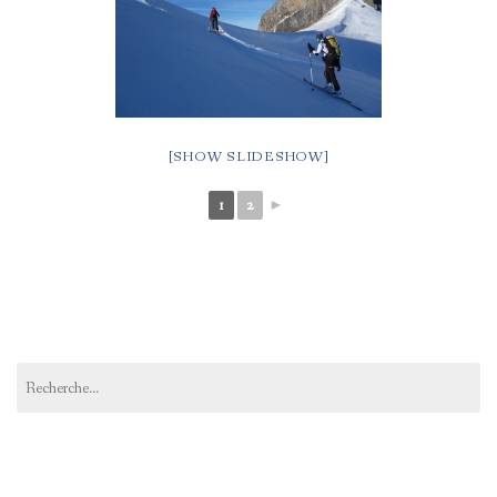
[SHOW SLIDESHOW]
1
2
►
Rechercher :