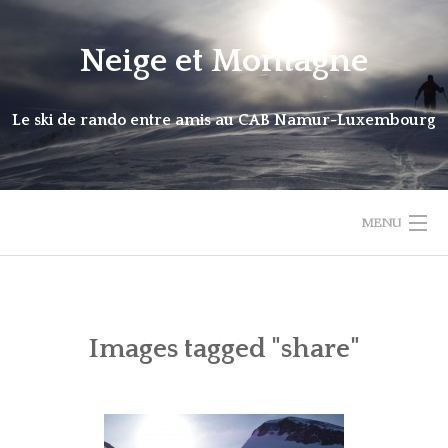
Skip
to
Neige et Montagne
content
Le ski de rando entre amis au CAB Namur-Luxembourg
MENU
HOME
MATERIEL: PRETS / VENTE
Images tagged "share"
ACTIVITÉS
NOUVELLES