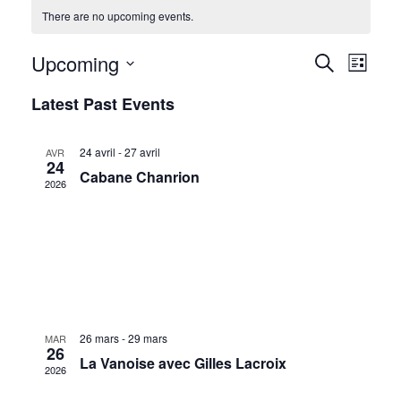
There are no upcoming events.
LIENS UTILES
Upcoming
Even
Events
Search
CONTACT
List
Select
View
Search
Latest Past Events
date.
CAB NAMUR
Navi
and
24 avril
-
27 avril
AVR
Views
24
Cabane Chanrion
2026
Navigat
26 mars
-
29 mars
MAR
26
La Vanoise avec Gilles Lacroix
2026