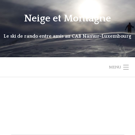
Skip
to
Neige et Montagne
content
Le ski de rando entre amis au CAB Namur-Luxembourg
MENU
HOME
MATERIEL: PRETS / VENTE
ACTIVITÉS
NOUVELLES