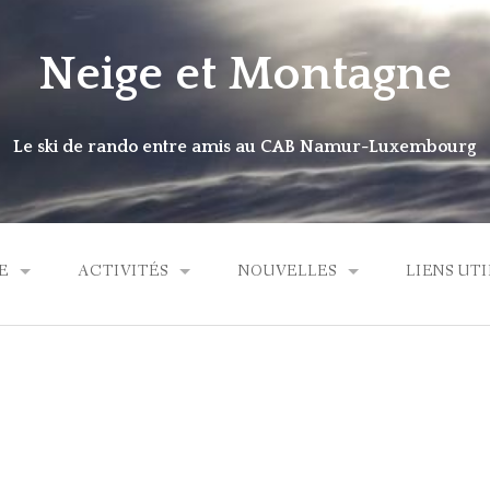
Neige et Montagne
Le ski de rando entre amis au CAB Namur-Luxembourg
E
ACTIVITÉS
NOUVELLES
LIENS UTI
TÉRIEL DE SKI
PROCHAINES SORTIES
RÉCITS DE SORTIES
INSCRIPTIONS ET LISTE DES INSCRITS
ALBUMS PHOTOS
CARTE DES SORTIES