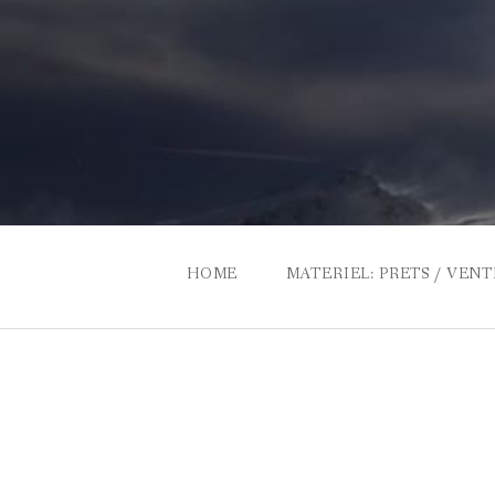
Skip
to
content
HOME
MATERIEL: PRETS / VENT
LOCATION KITS DVA, MA
PETITES ANNONCES