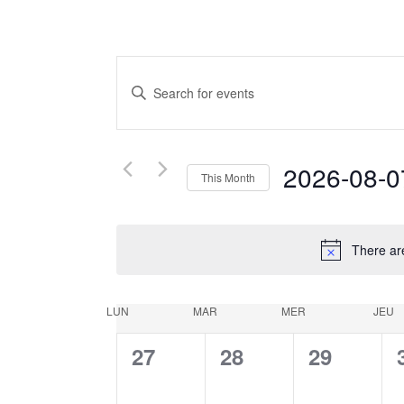
Events
Enter
Keyword.
Search
Search
for
Events
and
2026-08-0
This Month
by
Keyword.
Select
Views
date.
There ar
Navigation
LUN
MAR
MER
JEU
Calendar
0
0
0
27
28
29
of
events,
events,
events,